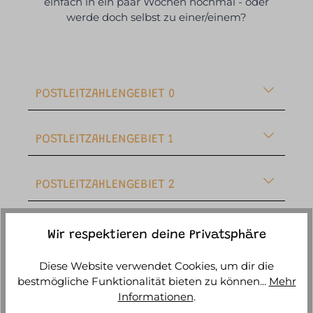
einfach in ein paar Wochen nochmal - oder
werde doch selbst zu einer/einem?
POSTLEITZAHLENGEBIET 0
POSTLEITZAHLENGEBIET 1
POSTLEITZAHLENGEBIET 2
POSTLEITZAHLENGEBIET 3
Wir respektieren deine Privatsphäre
Diese Website verwendet Cookies, um dir die
POSTLEITZAHLENGEBIET 4
bestmögliche Funktionalität bieten zu können...
Mehr
Informationen
.