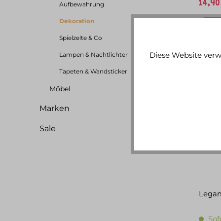
14,90
Aufbewahrung
Dekoration
Spielzelte & Co
Diese Website verw
Lampen & Nachtlichter
Tapeten & Wandsticker
Möbel
Marken
Sale
Legam
Sof