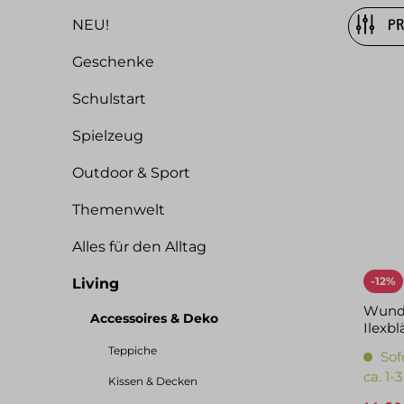
NEU!
P
Geschenke
Schulstart
Spielzeug
Outdoor & Sport
Themenwelt
Alles für den Alltag
-12%
Living
Wunde
Accessoires & Deko
Ilexbl
Teppiche
Sof
ca. 1
Kissen & Decken