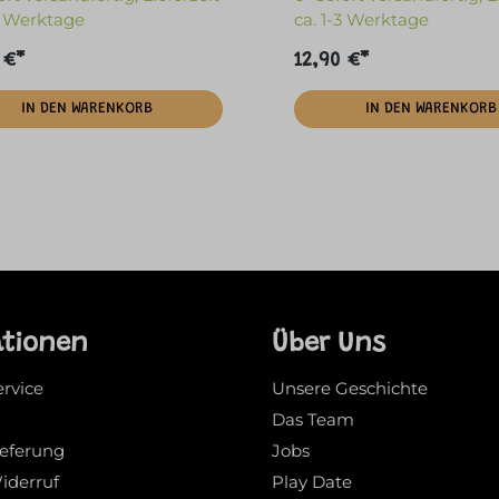
-3 Werktage
ca. 1-3 Werktage
 €*
12,90 €*
IN DEN WARENKORB
IN DEN WARENKORB
ationen
Über Uns
ervice
Unsere Geschichte
Das Team
ieferung
Jobs
iderruf
Play Date