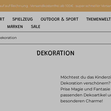
auf auf Rechnung · Versandkostenfrei ab 100€ · super schneller Versa
RT
SPIELZEUG
OUTDOOR & SPORT
THEMENWELT
MARKEN
SALE
ekoration
DEKORATION
Möchtest du das Kinderzi
Dekoration verschönern? 
Prise Magie und Fantasie 
passenden Dekoartikel u
besonderen Charme!