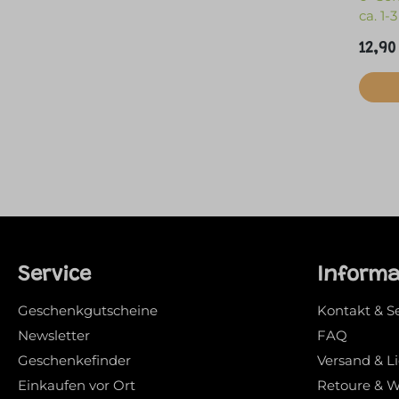
ca. 1
12,90
Service
Inform
Geschenkgutscheine
Kontakt & S
Newsletter
FAQ
Geschenkefinder
Versand & L
Einkaufen vor Ort
Retoure & W