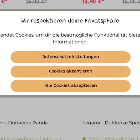
 €*
16,90 €*
14,90 €*
16,90 
IN DEN WARENKORB
IN DEN WARENKORB
Wir respektieren deine Privatsphäre
endet Cookies, um dir die bestmögliche Funktionalität biete
Informationen
.
Datenschutzeinstellungen
Cookies akzeptieren
Alle Cookies akzeptieren
i - Duftkerze Panda
Legami - Duftkerze Spa
ort versandfertig, Lieferzeit
Sofort versandfertig, L