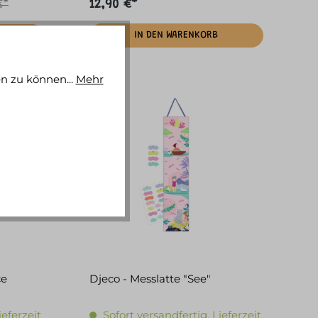
€*
12,90 €*
IN DEN WARENKORB
n zu können...
Mehr
ce
Djeco - Messlatte "See"
ieferzeit
Sofort versandfertig, Lieferzeit