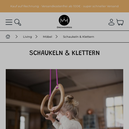
alt springen
Kauf auf Rechnung · Versandkostenfrei ab 100€ · super schneller Versand
Living
Möbel
Schaukeln & Klettern
SCHAUKELN & KLETTERN