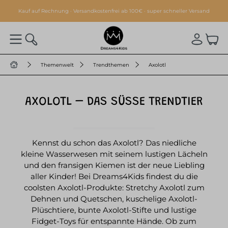
alt springen
Kauf auf Rechnung · Versandkostenfrei ab 100€ · super schneller Versand
Themenwelt
Trendthemen
Axolotl
AXOLOTL – DAS SÜSSE TRENDTIER
Kennst du schon das Axolotl? Das niedliche
kleine Wasserwesen mit seinem lustigen Lächeln
und den fransigen Kiemen ist der neue Liebling
aller Kinder! Bei Dreams4Kids findest du die
coolsten Axolotl-Produkte: Stretchy Axolotl zum
Dehnen und Quetschen, kuschelige Axolotl-
Plüschtiere, bunte Axolotl-Stifte und lustige
Fidget-Toys für entspannte Hände. Ob zum