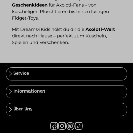
Geschenkideen
für Axolotl-Fans – von
kuscheligen Plüschtieren bis hin zu lustigen
Fidget-Toys.
Mit Dreams4Kids holst du dir die
Axolotl-Welt
direkt nach Hause – perfekt zum Kuscheln,
Spielen und Verschenken.
Service
Informationen
Über Uns