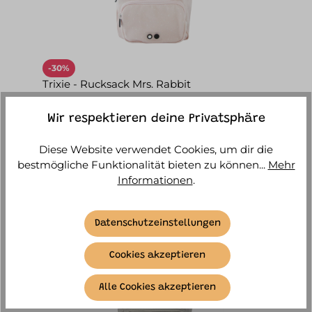
-30%
Trixie - Rucksack Mrs. Rabbit
Sofort versandfertig, Lieferzeit ca. 1-3
Wir respektieren deine Privatsphäre
Werktage
Diese Website verwendet Cookies, um dir die
31,43 €*
44,90 €*
bestmögliche Funktionalität bieten zu können...
Mehr
Informationen
.
IN DEN WARENKORB
Datenschutzeinstellungen
Cookies akzeptieren
Alle Cookies akzeptieren