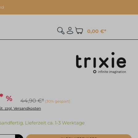
nd
0,00 €*
%
*
44,90 €*
(30% gespart)
St. zzgl. Versandkosten
sandfertig, Lieferzeit ca. 1-3 Werktage