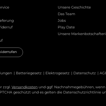
ervice
Unsere Geschichte
Das Team
ieferung
Jobs
iderruf
Play Date
Unsere Markenbotschafter
uf
widerrufen
llungen
Batteriegesetz
Elektrogesetz
Datenschutz
AG
r zzgl.
Versandkosten
und ggf. Nachnahmegebühren, wenn n
CAPTCHA geschützt und es gelten die
Datenschutzrichtlinie
u