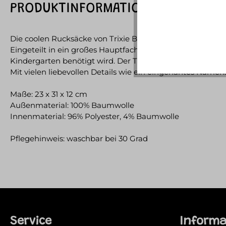
PRODUKTINFORMATIONEN "TRIXIE -
Die coolen Rucksäcke von Trixie Baby sind praktisch, stab
Eingeteilt in ein großes Hauptfach mit eingenähtem Inne
Kindergarten benötigt wird. Der Tragegurt ist gut gepolste
Mit vielen liebevollen Details wie ein eingenähtes Namen
Maße: 23 x 31 x 12 cm
Außenmaterial: 100% Baumwolle
Innenmaterial: 96% Polyester, 4% Baumwolle
Pflegehinweis: waschbar bei 30 Grad
Service
Inform