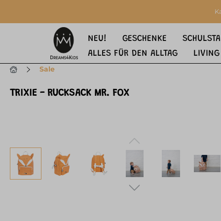
springen
Zur Hauptnavigation springen
K
NEU!
GESCHENKE
SCHULSTA
ALLES FÜR DEN ALLTAG
LIVING
Sale
TRIXIE - RUCKSACK MR. FOX
Bildergalerie überspringen