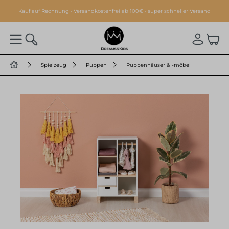
alt springen
Kauf auf Rechnung · Versandkostenfrei ab 100€ · super schneller Versand
Spielzeug
Puppen
Puppenhäuser & -möbel