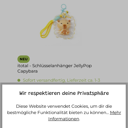
NEU
itotal - Schlüsselanhänger JellyPop
Capybara
Sofort versandfertig, Lieferzeit ca. 1-3
Werktage
Wir respektieren deine Privatsphäre
9,90 €*
Diese Website verwendet Cookies, um dir die
IN DEN WARENKORB
bestmögliche Funktionalität bieten zu können...
Mehr
Informationen
.