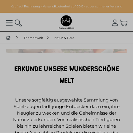
alt springen
Kauf auf Rechnung · Versandkostenfrei ab 100€ · super schneller Versand
Themenwelt
Natur & Tiere
THEMENWELT
NATUR & TIERE
ERKUNDE UNSERE WUNDERSCHÖNE
WELT
Unsere sorgfältig ausgewählte Sammlung von
Spielzeugen lädt junge Entdecker dazu ein, ihre
Neugier zu wecken und die Geheimnisse der
Natur zu erkunden. Von realistischen Tierfiguren
bis hin zu lehrreichen Spielen bieten wir eine
breite Auswahl an Produkten, die nicht nur die