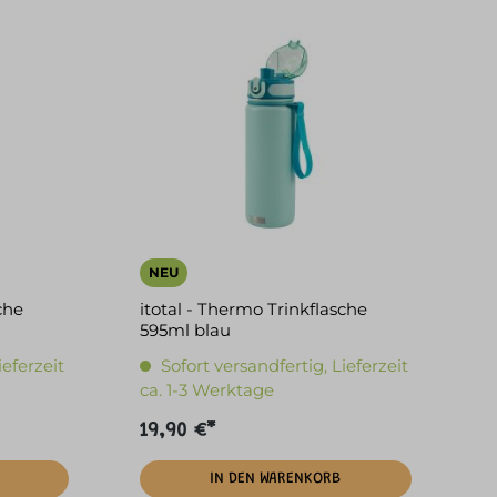
NEU
che
itotal - Thermo Trinkflasche
595ml blau
ieferzeit
Sofort versandfertig, Lieferzeit
ca. 1-3 Werktage
19,90 €*
IN DEN WARENKORB