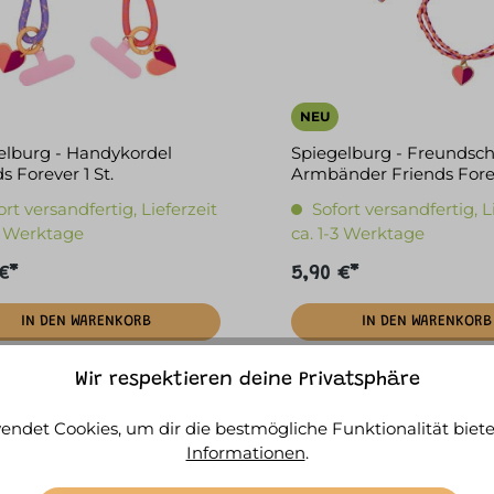
NEU
elburg - Handykordel
Spiegelburg - Freundsch
s Forever 1 St.
Armbänder Friends Fore
ort versandfertig, Lieferzeit
Sofort versandfertig, L
-3 Werktage
ca. 1-3 Werktage
€*
5,90 €*
IN DEN WARENKORB
IN DEN WARENKORB
Wir respektieren deine Privatsphäre
endet Cookies, um dir die bestmögliche Funktionalität biete
Informationen
.