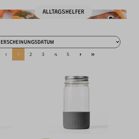
ALLTAGSHELFER
1
2
3
4
5