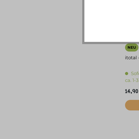
NEU
itotal
Sof
ca. 1
14,90