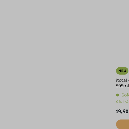
NEU
itotal
595ml
Sof
ca. 1
19,90