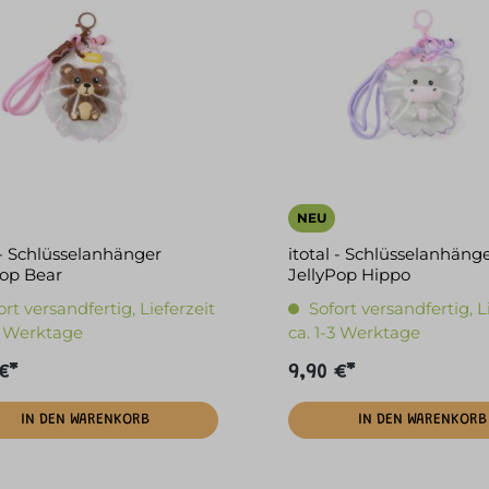
NEU
 - Schlüsselanhänger
itotal - Schlüsselanhäng
Pop Bear
JellyPop Hippo
ort versandfertig, Lieferzeit
Sofort versandfertig, L
-3 Werktage
ca. 1-3 Werktage
€*
9,90 €*
IN DEN WARENKORB
IN DEN WARENKORB