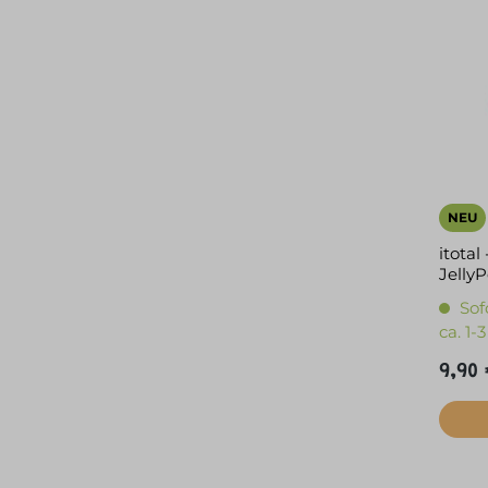
NEU
itotal
Jelly
Sof
ca. 1
9,90 