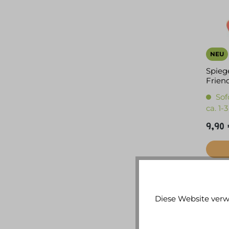
NEU
Spieg
Friend
Sof
ca. 1
9,90 
Diese Website verw