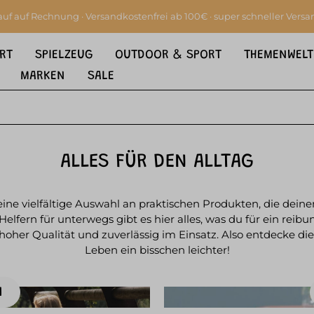
auf auf Rechnung · Versandkostenfrei ab 100€ · super schneller Versa
RT
SPIELZEUG
OUTDOOR & SPORT
THEMENWELT
MARKEN
SALE
ALLES FÜR DEN ALLTAG
u eine vielfältige Auswahl an praktischen Produkten, die dei
lfern für unterwegs gibt es hier alles, was du für ein reib
oher Qualität und zuverlässig im Einsatz. Also entdecke die
Leben ein bisschen leichter!
N