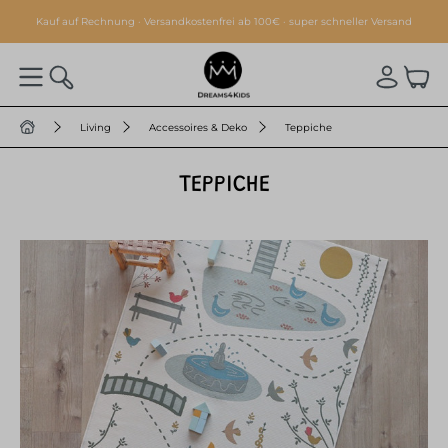
alt springen
Kauf auf Rechnung · Versandkostenfrei ab 100€ · super schneller Versand
Living
Accessoires & Deko
Teppiche
TEPPICHE