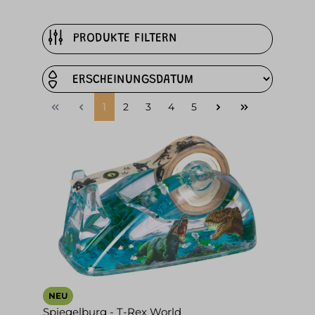
PRODUKTE FILTERN
1
2
3
4
5
NEU
Spiegelburg - T-Rex World