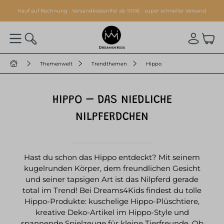
alt springen
Kauf auf Rechnung · Versandkostenfrei ab 100€ · super schneller Versand
Themenwelt
Trendthemen
Hippo
HIPPO – DAS NIEDLICHE
NILPFERDCHEN
Hast du schon das Hippo entdeckt? Mit seinem
kugelrunden Körper, dem freundlichen Gesicht
und seiner tapsigen Art ist das Nilpferd gerade
total im Trend! Bei Dreams4Kids findest du tolle
Hippo-Produkte: kuschelige Hippo-Plüschtiere,
kreative Deko-Artikel im Hippo-Style und
spannende Spielzeuge für kleine Tierfreunde. Ob