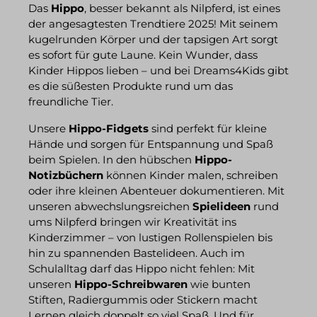
Das
Hippo
, besser bekannt als Nilpferd, ist eines
der angesagtesten Trendtiere 2025! Mit seinem
kugelrunden Körper und der tapsigen Art sorgt
es sofort für gute Laune. Kein Wunder, dass
Kinder Hippos lieben – und bei Dreams4Kids gibt
es die süßesten Produkte rund um das
freundliche Tier.
Unsere
Hippo-Fidgets
sind perfekt für kleine
Hände und sorgen für Entspannung und Spaß
beim Spielen. In den hübschen
Hippo-
Notizbüchern
können Kinder malen, schreiben
oder ihre kleinen Abenteuer dokumentieren. Mit
unseren abwechslungsreichen
Spielideen
rund
ums Nilpferd bringen wir Kreativität ins
Kinderzimmer – von lustigen Rollenspielen bis
hin zu spannenden Bastelideen. Auch im
Schulalltag darf das Hippo nicht fehlen: Mit
unseren
Hippo-Schreibwaren
wie bunten
Stiften, Radiergummis oder Stickern macht
Lernen gleich doppelt so viel Spaß. Und für