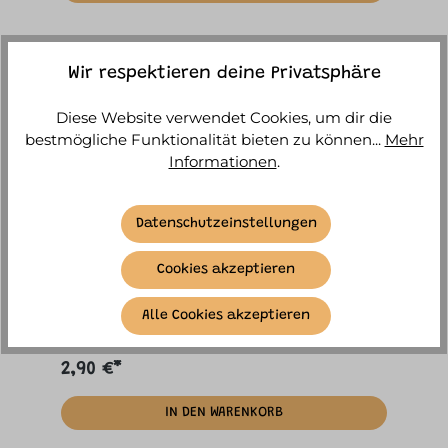
Wir respektieren deine Privatsphäre
Diese Website verwendet Cookies, um dir die
bestmögliche Funktionalität bieten zu können...
Mehr
Informationen
.
Datenschutzeinstellungen
itotal - Hippo Radierbarer Stift mit Kappe
Cookies akzeptieren
Sofort versandfertig, Lieferzeit ca. 1-3
Alle Cookies akzeptieren
Werktage
2,90 €*
IN DEN WARENKORB