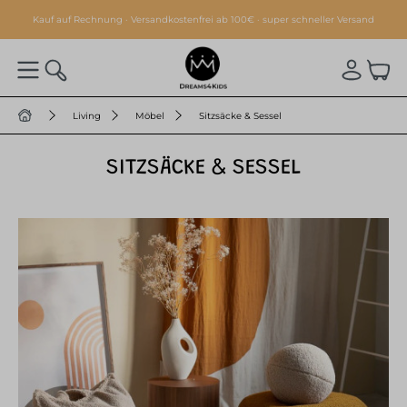
alt springen
Kauf auf Rechnung · Versandkostenfrei ab 100€ · super schneller Versand
Living
Möbel
Sitzsäcke & Sessel
SITZSÄCKE & SESSEL