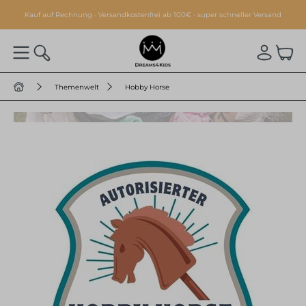
alt springen
Kauf auf Rechnung · Versandkostenfrei ab 100€ · super schneller Versand
Themenwelt
Hobby Horse
THEMENWELT
HOBBY HORSE