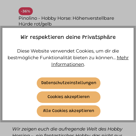
-36%
Pinolino - Hobby Horse: Höhenverstellbare
Hürde rot/gelb
Sofort versandfertig, Lieferzeit ca. 1-3
Wir respektieren deine Privatsphäre
Werktage
Diese Website verwendet Cookies, um dir die
10,90 €*
16,90 €*
bestmögliche Funktionalität bieten zu können...
Mehr
Informationen
.
IN DEN WARENKORB
Datenschutzeinstellungen
TAUCHE EIN IN DIE MAGISCHE WELT
Cookies akzeptieren
DES HOBBY HORSING FÜR KINDER!
Alle Cookies akzeptieren
Wir zeigen euch die aufregende Welt des Hobby
Horsing –
ein fantastisches Hobby, das nicht nur