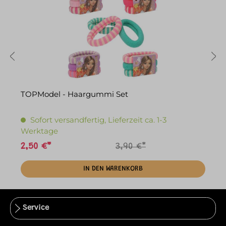
TOPModel - Haargummi Set
T
Sofort versandfertig, Lieferzeit ca. 1-3
Werktage
2,50 €*
3,90 €*
2
IN DEN WARENKORB
Service