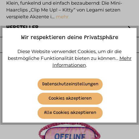
Klein, funkelnd und einfach bezaubernd: Die Mini-
Haarclips „Clip Me Up! – Kitty“ von Legami setzen
verspielte Akzente i…
mehr
HERSTELLER
Wir respektieren deine Privatsphäre
WEITERE ARTIKELINFOS
Diese Website verwendet Cookies, um dir die
bestmögliche Funktionalität bieten zu können...
Mehr
Informationen
.
Datenschutzeinstellungen
ÄHNLICHE ARTIKEL
Cookies akzeptieren
Alle Cookies akzeptieren