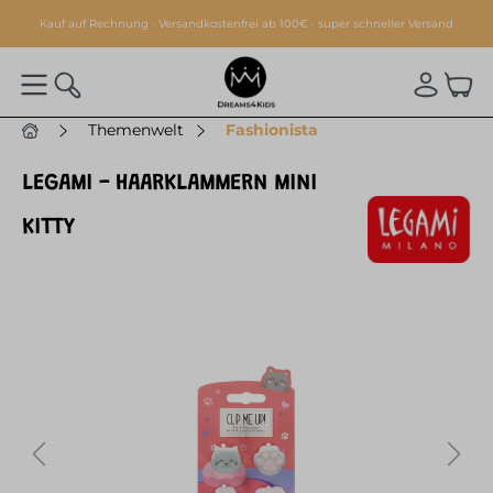
alt springen
Kauf auf Rechnung · Versandkostenfrei ab 100€ · super schneller Versand
Themenwelt
Fashionista
LEGAMI - HAARKLAMMERN MINI
KITTY
Bildergalerie überspringen