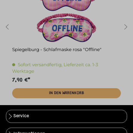
Spiegelburg - Schlafmaske rosa "Offline"
S
Sofort versandfertig, Lieferzeit ca. 1-3
Werktage
7,90 €*
1
IN DEN WARENKORB
Service