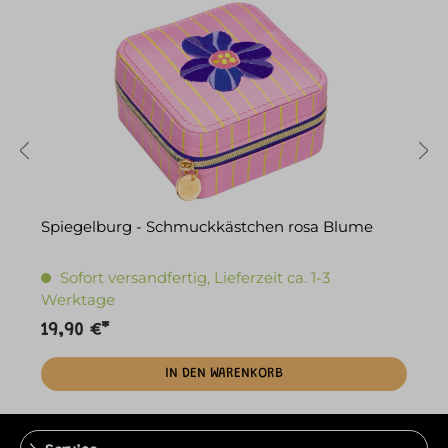
Spiegelburg - Schmuckkästchen rosa Blume
S
Sofort versandfertig, Lieferzeit ca. 1-3
Werktage
19,90 €*
1
IN DEN WARENKORB