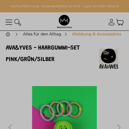
alt springen
Kauf auf Rechnung · Versandkostenfrei ab 100€ · super schneller Versand
Alles für den Alltag
Kleidung & Accessoires
AVA&YVES - HAARGUMMI-SET
PINK/GRÜN/SILBER
Bildergalerie überspringen