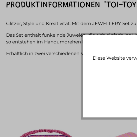
PRODUKTINFORMATIONEN "TOI-TOYS
Glitzer, Style und Kreativität. Mit dem JEWELLERY Set z
Das Set enthält funkelnde Juwelen, die sich einfach ins 
so entstehen im Handumdrehen kreative Frisuren mit Glit
Erhältlich in zwei verschiedenen Varianten, die Auswahl erf
Diese Website verw