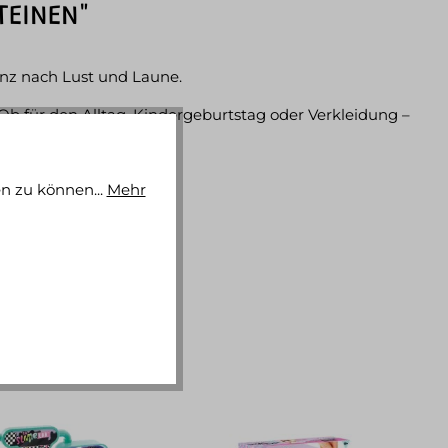
TEINEN"
anz nach Lust und Laune.
 Ob für den Alltag, Kindergeburtstag oder Verkleidung –
n zu können...
Mehr