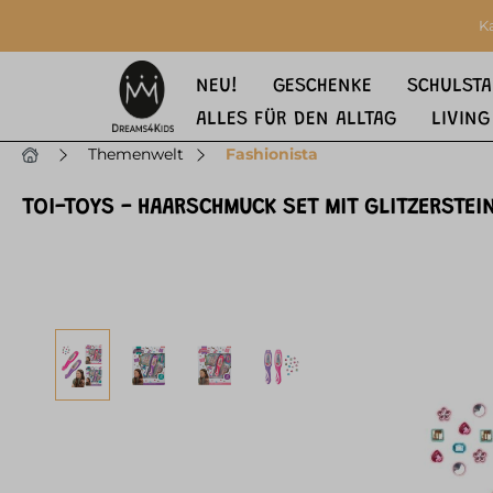
springen
Zur Hauptnavigation springen
K
NEU!
GESCHENKE
SCHULSTA
ALLES FÜR DEN ALLTAG
LIVING
Themenwelt
Fashionista
TOI-TOYS - HAARSCHMUCK SET MIT GLITZERSTEI
Bildergalerie überspringen