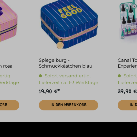
Spiegelburg -
Canal To
 rosa
Schmuckkästchen blau
Experie
"Feel Good"
ertig,
Sofort versandfertig,
Sofort
 Werktage
Lieferzeit ca. 1-3 Werktage
Lieferze
19,90 €*
39,90 €
KORB
IN DEN WARENKORB
IN 