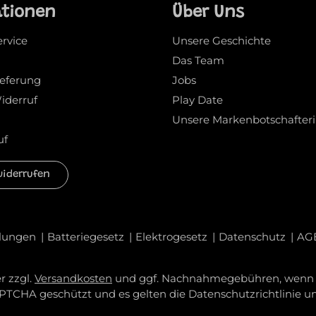
ationen
Über Uns
ervice
Unsere Geschichte
Das Team
ieferung
Jobs
iderruf
Play Date
Unsere Markenbotschafter
uf
widerrufen
llungen
Batteriegesetz
Elektrogesetz
Datenschutz
AG
r zzgl.
Versandkosten
und ggf. Nachnahmegebühren, wenn n
CAPTCHA geschützt und es gelten die
Datenschutzrichtlinie
u