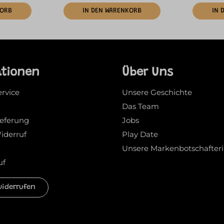
KORB
IN DEN WARENKORB
IN 
ationen
Über Uns
ervice
Unsere Geschichte
Das Team
ieferung
Jobs
iderruf
Play Date
Unsere Markenbotschafter
uf
widerrufen