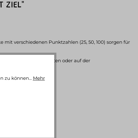
 ZIEL"
e mit verschiedenen Punktzahlen (25, 50, 100) sorgen für
im Kinderzimmer, im Garten oder auf der
n zu können...
Mehr