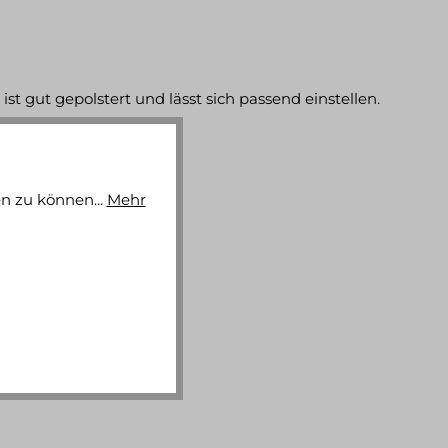
t gut gepolstert und lässt sich passend einstellen.
n zu können...
Mehr