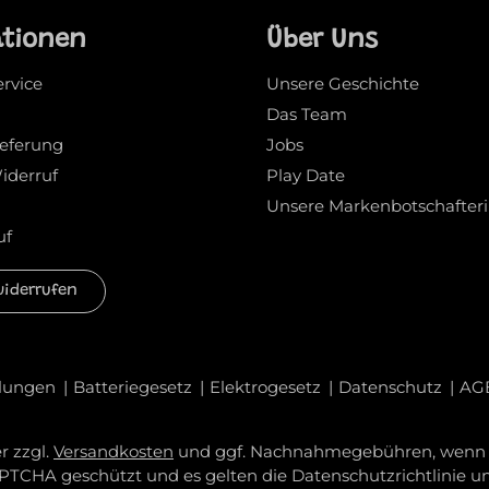
ationen
Über Uns
ervice
Unsere Geschichte
Das Team
ieferung
Jobs
iderruf
Play Date
Unsere Markenbotschafter
uf
widerrufen
llungen
Batteriegesetz
Elektrogesetz
Datenschutz
AG
r zzgl.
Versandkosten
und ggf. Nachnahmegebühren, wenn n
CAPTCHA geschützt und es gelten die
Datenschutzrichtlinie
u