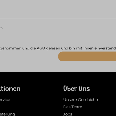
r.
s genommen und die
AGB
gelesen und bin mit ihnen einverstand
ationen
Über Uns
ervice
Unsere Geschichte
Das Team
ieferung
Jobs