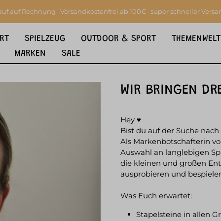
auf auf Rechnung · Versandkostenfrei ab 100€ · super schneller Versa
RT
SPIELZEUG
OUTDOOR & SPORT
THEMENWELT
MARKEN
SALE
WIR BRINGEN DR
Hey ♥
Bist du auf der Suche nac
Als Markenbotschafterin vo
Auswahl an langlebigen S
die kleinen und großen Ent
ausprobieren und bespiele
Was Euch erwartet:
Stapelsteine in allen 