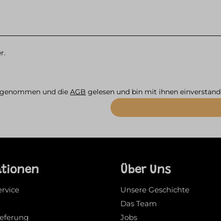
r.
s genommen und die
AGB
gelesen und bin mit ihnen einverstand
ationen
Über Uns
ervice
Unsere Geschichte
Das Team
ieferung
Jobs