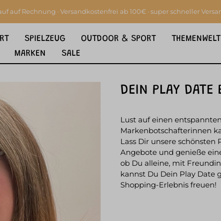
auf auf Rechnung · Versandkostenfrei ab 100€ · super schneller Versa
RT
SPIELZEUG
OUTDOOR & SPORT
THEMENWELT
MARKEN
SALE
DEIN PLAY DATE 
Lust auf einen entspannte
Markenbotschafterinnen kan
Lass Dir unsere schönsten P
Angebote und genieße eine
ob Du alleine, mit Freundin
kannst Du Dein Play Date g
Shopping-Erlebnis freuen!