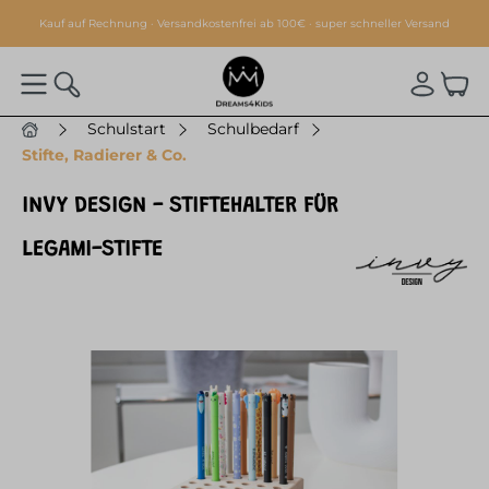
alt springen
Kauf auf Rechnung · Versandkostenfrei ab 100€ · super schneller Versand
Schulstart
Schulbedarf
Stifte, Radierer & Co.
INVY DESIGN - STIFTEHALTER FÜR
LEGAMI-STIFTE
Bildergalerie überspringen