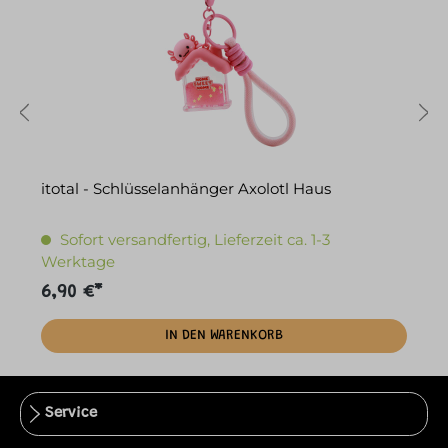
itotal - Schlüsselanhänger Axolotl Haus
i
Sofort versandfertig, Lieferzeit ca. 1-3
Werktage
6,90 €*
6
IN DEN WARENKORB
Service