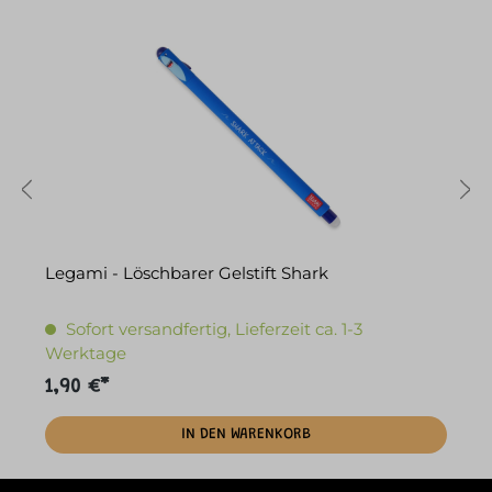
Legami - Löschbarer Gelstift Shark
L
Sofort versandfertig, Lieferzeit ca. 1-3
Werktage
1,90 €*
1
IN DEN WARENKORB