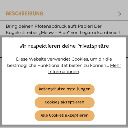
BESCHREIBUNG
Bring deinen Pfotenabdruck aufs Papier! Der
Kugelschreiber „Meow – Blue“ von Legami kombiniert
süßes Design mit praktischer…
mehr
Wir respektieren deine Privatsphäre
HERSTELLER
Diese Website verwendet Cookies, um dir die
WEITERE ARTIKELINFOS
bestmögliche Funktionalität bieten zu können...
Mehr
Informationen
.
Datenschutzeinstellungen
Cookies akzeptieren
ÄHNLICHE ARTIKEL
Alle Cookies akzeptieren