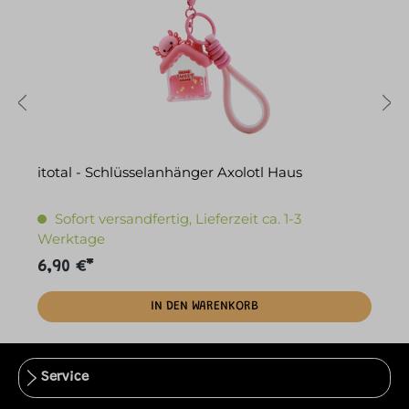
itotal - Schlüsselanhänger Axolotl Haus
i
Sofort versandfertig, Lieferzeit ca. 1-3
Werktage
6,90 €*
6
IN DEN WARENKORB
Service