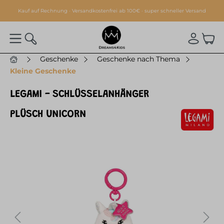
alt springen
Kauf auf Rechnung · Versandkostenfrei ab 100€ · super schneller Versand
Geschenke
Geschenke nach Thema
Kleine Geschenke
LEGAMI - SCHLÜSSELANHÄNGER
PLÜSCH UNICORN
Bildergalerie überspringen