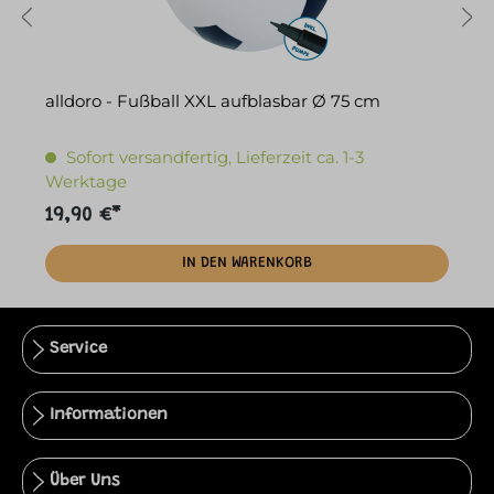
alldoro - Fußball XXL aufblasbar Ø 75 cm
Sofort versandfertig, Lieferzeit ca. 1-3
Werktage
19,90 €*
3
IN DEN WARENKORB
Service
Informationen
Über Uns