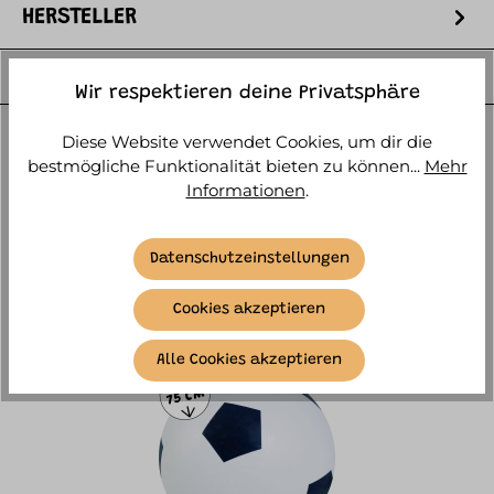
HERSTELLER
WEITERE ARTIKELINFOS
Wir respektieren deine Privatsphäre
Diese Website verwendet Cookies, um dir die
bestmögliche Funktionalität bieten zu können...
Mehr
Informationen
.
ÄHNLICHE ARTIKEL
Datenschutzeinstellungen
Cookies akzeptieren
Alle Cookies akzeptieren