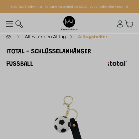
alt springen
Kauf auf Rechnung · Versandkostenfrei ab 100€ · super schneller Versand
Alles für den Alltag
Alltagshelfer
ITOTAL - SCHLÜSSELANHÄNGER
FUSSBALL
Bildergalerie überspringen