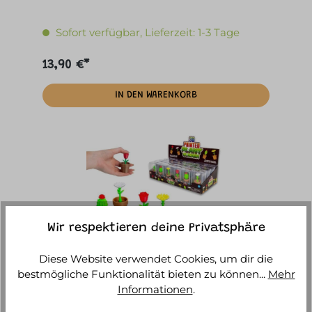
Sofort verfügbar, Lieferzeit: 1-3 Tage
13,90 €*
IN DEN WARENKORB
Wir respektieren deine Privatsphäre
Diese Website verwendet Cookies, um dir die
bestmögliche Funktionalität bieten zu können...
Mehr
Triton-X - Fidget: Plant Clicker
Informationen
.