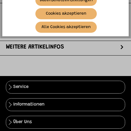
Datenschutzeinstellungen
Das OMY Little Aktivitätsset bietet eine spielerische
Cookies akzeptieren
und kreative Möglichkeit, alltägliche Handlungen zu
entdecken und zu ü…
mehr
Alle Cookies akzeptieren
HERSTELLER
WEITERE ARTIKELINFOS
Service
Informationen
Über Uns