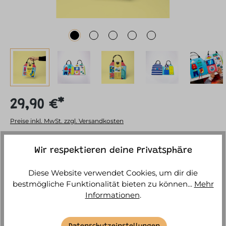
29,90 €*
Preise inkl. MwSt. zzgl. Versandkosten
Sofort verfügbar, Lieferzeit: 1-3 Tage
Wir respektieren deine Privatsphäre
Diese Website verwendet Cookies, um dir die
IN DEN WARENKORB
bestmögliche Funktionalität bieten zu können...
Mehr
Informationen
.
BESCHREIBUNG