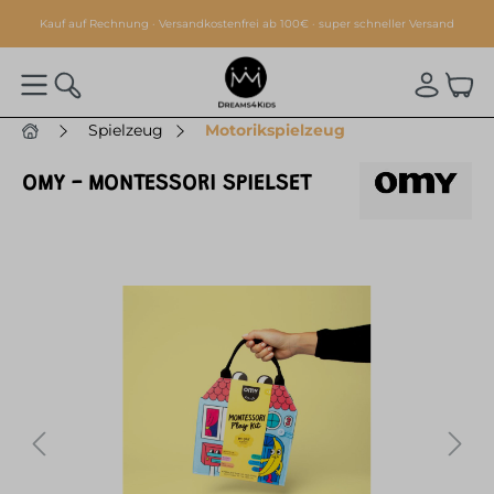
alt springen
Kauf auf Rechnung · Versandkostenfrei ab 100€ · super schneller Versand
Spielzeug
Motorikspielzeug
OMY - MONTESSORI SPIELSET
Bildergalerie überspringen