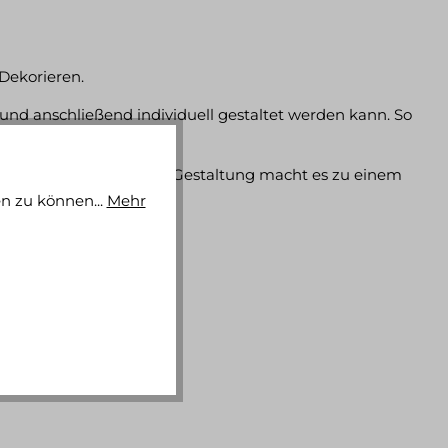
 Dekorieren.
 und anschließend individuell gestaltet werden kann. So
mmer. Die detailreiche Gestaltung macht es zu einem
n zu können...
Mehr