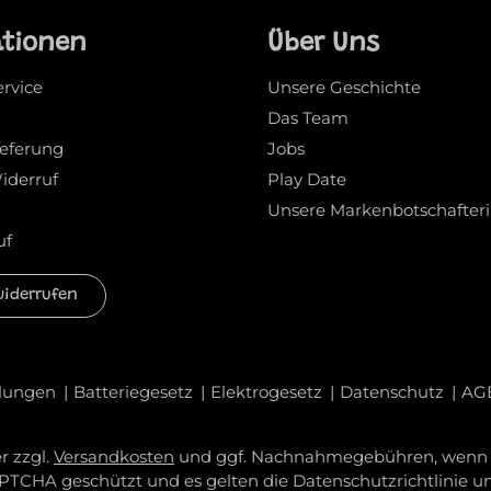
ationen
Über Uns
ervice
Unsere Geschichte
Das Team
ieferung
Jobs
iderruf
Play Date
Unsere Markenbotschafter
uf
widerrufen
llungen
Batteriegesetz
Elektrogesetz
Datenschutz
AG
r zzgl.
Versandkosten
und ggf. Nachnahmegebühren, wenn n
CAPTCHA geschützt und es gelten die
Datenschutzrichtlinie
u