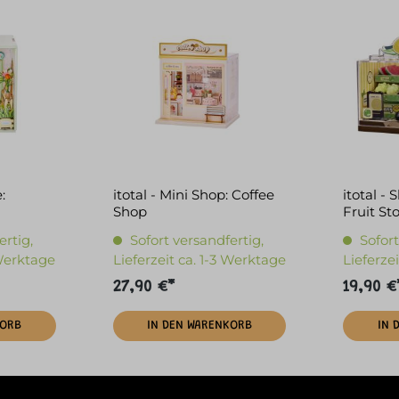
:
itotal - Mini Shop: Coffee
itotal - 
Shop
Fruit St
ertig,
Sofort versandfertig,
Sofort
 Werktage
Lieferzeit ca. 1-3 Werktage
Lieferze
27,90 €*
19,90 €
KORB
IN DEN WARENKORB
IN 