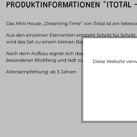
PRODUKTINFORMATIONEN "ITOTAL -
Das Mini House „Dreaming Time“ von iTotal ist ein liebev
Aus den einzelnen Elementen entsteht Schritt für Schritt
wird das Set zu einem kleinen Bastelprojekt, bei dem Kind
Nach dem Aufbau eignet sich das Mini House sowohl zum 
besonderen Blickfang und lädt zu kreativen Geschichten
Diese Website verw
Altersempfehlung: ab 3 Jahren