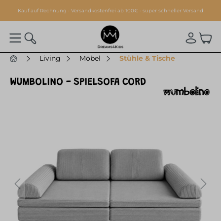
alt springen
Kauf auf Rechnung · Versandkostenfrei ab 100€ · super schneller Versand
Living
Möbel
Stühle & Tische
WUMBOLINO - SPIELSOFA CORD
Bildergalerie überspringen