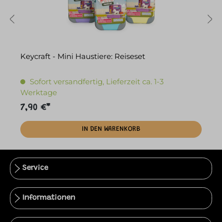
0
Keycraft - Mini Haustiere: Reiseset
T
Sofort versandfertig, Lieferzeit ca. 1-3
Werktage
7,90 €*
6
IN DEN WARENKORB
Service
Informationen