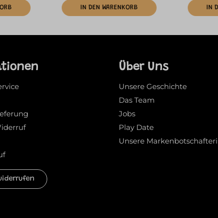
KORB
IN DEN WARENKORB
IN 
ationen
Über Uns
ervice
Unsere Geschichte
Das Team
ieferung
Jobs
iderruf
Play Date
Unsere Markenbotschafter
uf
widerrufen