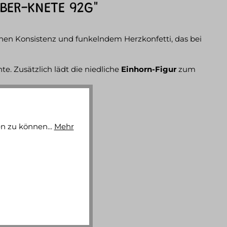
BER-KNETE 92G"
schen Konsistenz und funkelndem Herzkonfetti, das bei
e. Zusätzlich lädt die niedliche
Einhorn-Figur
zum
, grün, türkis
n zu können...
Mehr