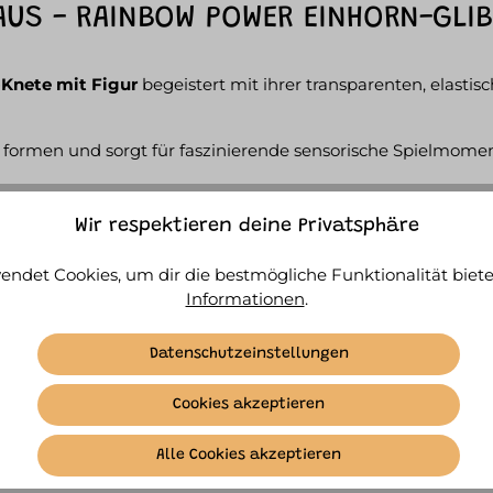
US - RAINBOW POWER EINHORN-GLIB
-Knete mit Figur
begeistert mit ihrer transparenten, elasti
d formen und sorgt für faszinierende sensorische Spielmoment
 ihren ganz eigenen magischen Look mit: pink, blau, lila, gelb
Wir respektieren deine Privatsphäre
endet Cookies, um dir die bestmögliche Funktionalität biete
Informationen
.
Datenschutzeinstellungen
Nicht für Kinder unter 36 Monaten geeignet.
Cookies akzeptieren
Alle Cookies akzeptieren
ÄHNLICHE ARTIKEL