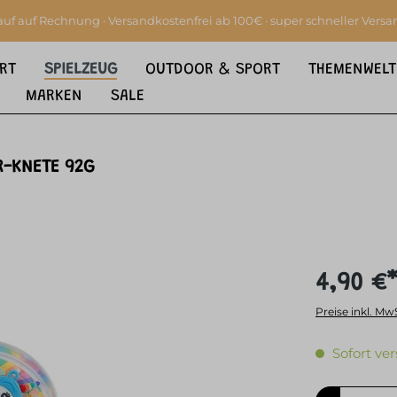
auf auf Rechnung · Versandkostenfrei ab 100€ · super schneller Versa
RT
SPIELZEUG
OUTDOOR & SPORT
THEMENWELT
MARKEN
SALE
R-KNETE 92G
4,90 €
Preise inkl. Mw
Sofort ver