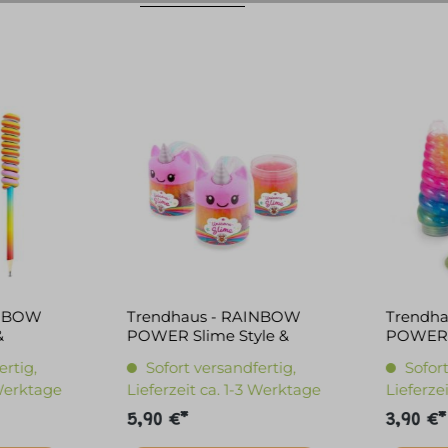
INBOW
Trendhaus - RAINBOW
Trendh
&
POWER Slime Style &
POWER 
Play 150g
Regenbo
ertig,
Sofort versandfertig,
Sofort
 Werktage
Lieferzeit ca. 1-3 Werktage
Lieferze
5,90 €*
3,90 €*