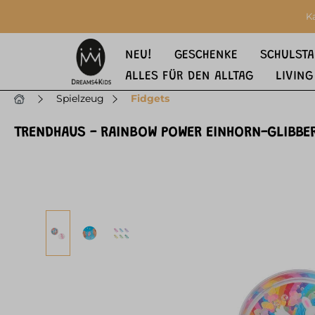
springen
Zur Hauptnavigation springen
K
NEU!
GESCHENKE
SCHULSTA
ALLES FÜR DEN ALLTAG
LIVING
Spielzeug
Fidgets
TRENDHAUS - RAINBOW POWER EINHORN-GLIBBE
Bildergalerie überspringen