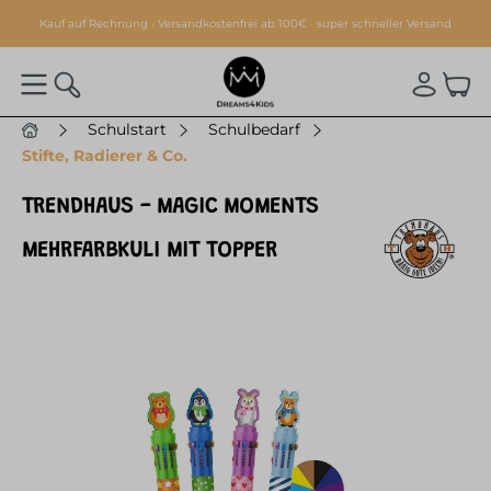
alt springen
Kauf auf Rechnung · Versandkostenfrei ab 100€ · super schneller Versand
Schulstart
Schulbedarf
Stifte, Radierer & Co.
TRENDHAUS - MAGIC MOMENTS
MEHRFARBKULI MIT TOPPER
Bildergalerie überspringen