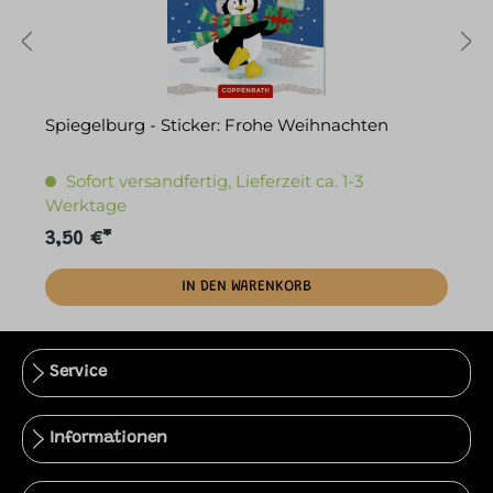
Spiegelburg - Sticker: Frohe Weihnachten
T
G
Sofort versandfertig, Lieferzeit ca. 1-3
Werktage
3,50 €*
4
IN DEN WARENKORB
Service
Informationen