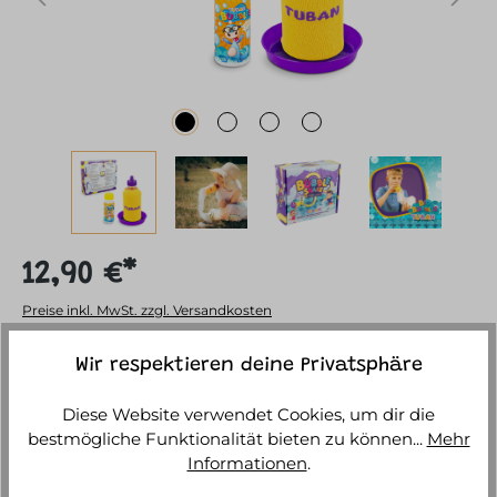
12,90 €*
Preise inkl. MwSt. zzgl. Versandkosten
Sofort versandfertig, Lieferzeit ca. 1-3 Werktage
Wir respektieren deine Privatsphäre
Diese Website verwendet Cookies, um dir die
IN DEN WARENKORB
bestmögliche Funktionalität bieten zu können...
Mehr
Informationen
.