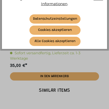
Informationen
.
Datenschutzeinstellungen
Cookies akzeptieren
Stapelstein - einzelner Stapelstein pastell orange
S
Alle Cookies akzeptieren
Sofort versandfertig, Lieferzeit ca. 1-3
Werktage
35,00 €*
3
IN DEN WARENKORB
SIMILAR ITEMS