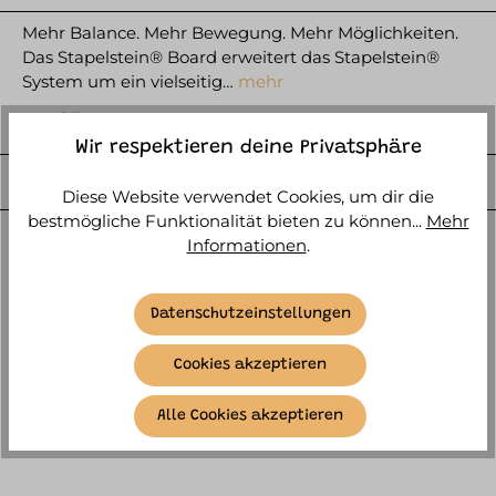
Mehr Balance. Mehr Bewegung. Mehr Möglichkeiten.
Das Stapelstein® Board erweitert das Stapelstein®
System um ein vielseitig…
mehr
HERSTELLER
Wir respektieren deine Privatsphäre
WEITERE ARTIKELINFOS
Diese Website verwendet Cookies, um dir die
bestmögliche Funktionalität bieten zu können...
Mehr
Informationen
.
Datenschutzeinstellungen
SIMILAR ITEMS
Cookies akzeptieren
Alle Cookies akzeptieren