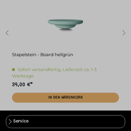
Stapelstein - Board hellgrün
S
Sofort versandfertig, Lieferzeit ca. 1-3
Werktage
39,00 €*
1
IN DEN WARENKORB
Service