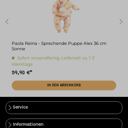
Paola Reina - Sprechende Puppe Alex 36 cm
P
Sonne
L
Sofort versandfertig, Lieferzeit ca. 1-3
Werktage
59,90 €*
5
IN DEN WARENKORB
Service
Informationen