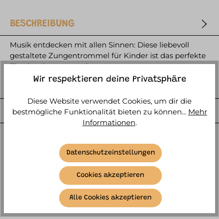
BESCHREIBUNG
Musik entdecken mit allen Sinnen: Diese liebevoll
gestaltete Zungentrommel für Kinder ist das perfekte
Einstiegsinstrument i…
mehr
Wir respektieren deine Privatsphäre
HERSTELLER
Diese Website verwendet Cookies, um dir die
WEITERE ARTIKELINFOS
bestmögliche Funktionalität bieten zu können...
Mehr
Informationen
.
Datenschutzeinstellungen
Cookies akzeptieren
ÄHNLICHE ARTIKEL
Alle Cookies akzeptieren