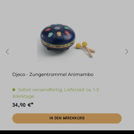
Djeco - Zungentrommel Animambo
D
Sofort versandfertig, Lieferzeit ca. 1-3
Werktage
34,90 €*
5
IN DEN WARENKORB