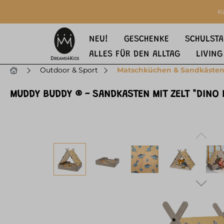
springen
Zur Hauptnavigation springen
K
NEU!
GESCHENKE
SCHULSTA
ALLES FÜR DEN ALLTAG
LIVING
Outdoor & Sport
Matschküchen & Sandkäste
MUDDY BUDDY ® - SANDKASTEN MIT ZELT "DINO 
Bildergalerie überspringen