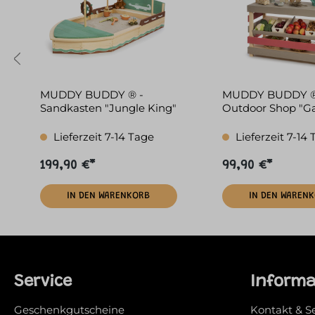
MUDDY BUDDY ® -
MUDDY BUDDY ®
Sandkasten "Jungle King"
Outdoor Shop "G
Friend" warmgra
Lieferzeit 7-14 Tage
Lieferzeit 7-14
199,90 €*
99,90 €*
IN DEN WARENKORB
IN DEN WAREN
Service
Inform
Geschenkgutscheine
Kontakt & S