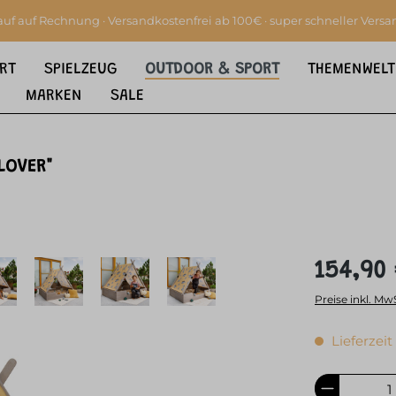
auf auf Rechnung · Versandkostenfrei ab 100€ · super schneller Versa
RT
SPIELZEUG
OUTDOOR & SPORT
THEMENWELT
MARKEN
SALE
n
LOVER"
154,90
Preise inkl. Mw
Lieferzeit