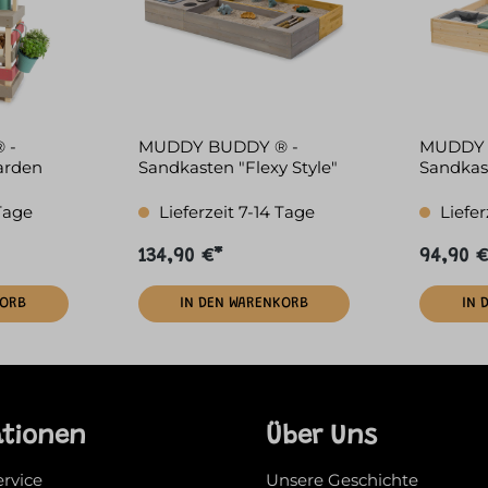
 -
MUDDY BUDDY ® -
MUDDY 
arden
Sandkasten "Flexy Style"
Sandkas
u
warmgrau - ocker
Rebel" n
 Tage
Lieferzeit 7-14 Tage
Liefer
134,90 €*
94,90 €
KORB
IN DEN WARENKORB
IN 
ationen
Über Uns
ervice
Unsere Geschichte