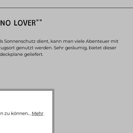
NO LOVER""
ls Sonnenschutz dient, kann man viele Abenteuer mit
zugsort genutzt werden. Sehr geräumig, bietet dieser
eckplane geliefert.
n zu können...
Mehr