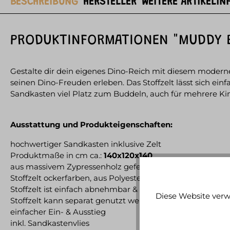
BESCHREIBUNG
HERSTELLER
WEITERE ARTIKELIN
PRODUKTINFORMATIONEN "MUDDY B
Gestalte dir dein eigenes Dino-Reich mit diesem modern
seinen Dino-Freuden erleben. Das Stoffzelt lässt sich e
Sandkasten viel Platz zum Buddeln, auch für mehrere Kin
Ausstattung und Produkteigenschaften:
hochwertiger Sandkasten inklusive Zelt
Produktmaße in cm ca.:
140x120x140
aus massivem Zypressenholz gefertigt
Stoffzelt ockerfarben, aus Polyester mit modernem Dino 
Stoffzelt ist einfach abnehmbar & zusammenklappbar
Diese Website verw
Stoffzelt kann separat genutzt werden
einfacher Ein- & Ausstieg
inkl. Sandkastenvlies