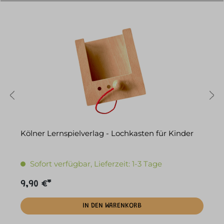
Kölner Lernspielverlag - Lochkasten für Kinder
Kö
K
Sofort verfügbar, Lieferzeit: 1-3 Tage
9,90 €*
9
IN DEN WARENKORB