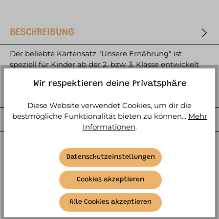
BESCHREIBUNG
Der beliebte Kartensatz "Unsere Ernährung" ist
speziell für Kinder ab der 2. bzw. 3. Klasse entwickelt
worden und bietet ein…
mehr
Wir respektieren deine Privatsphäre
HERSTELLER
Diese Website verwendet Cookies, um dir die
bestmögliche Funktionalität bieten zu können...
Mehr
WEITERE ARTIKELINFOS
Informationen
.
Datenschutzeinstellungen
Cookies akzeptieren
PASSEND DAZU
Alle Cookies akzeptieren