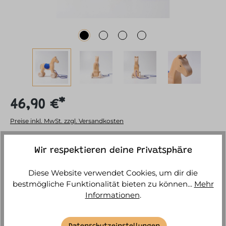
46,90 €*
Preise inkl. MwSt. zzgl. Versandkosten
Sofort versandfertig, Lieferzeit ca. 1-3 Werktage
Wir respektieren deine Privatsphäre
Diese Website verwendet Cookies, um dir die
IN DEN WARENKORB
bestmögliche Funktionalität bieten zu können...
Mehr
Informationen
.
BESCHREIBUNG