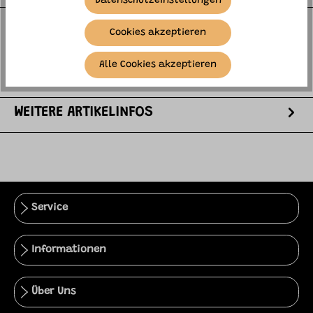
Datenschutzeinstellungen
Hopp hopp hopp, Pferdchen lauf gallopp..... Dieses
Cookies akzeptieren
Pferdchen begleitet dein Kind über Stock und Stein!
Am besten wenn die Pu…
mehr
Alle Cookies akzeptieren
HERSTELLER
WEITERE ARTIKELINFOS
Service
Informationen
Über Uns