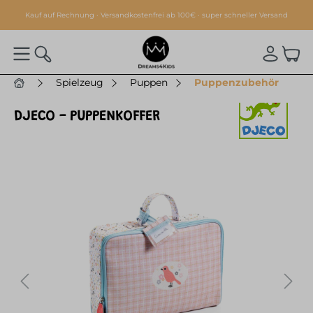
alt springen
Kauf auf Rechnung · Versandkostenfrei ab 100€ · super schneller Versand
Spielzeug
Puppen
Puppenzubehör
DJECO - PUPPENKOFFER
Bildergalerie überspringen