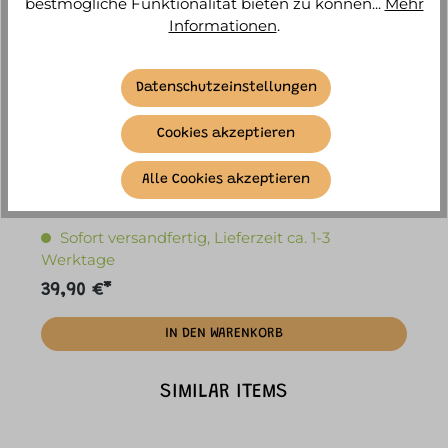
bestmögliche Funktionalität bieten zu können...
Mehr
Informationen
.
Datenschutzeinstellungen
Cookies akzeptieren
Alle Cookies akzeptieren
Djeco - Puppe Pomea "Flora"
D
Sofort versandfertig, Lieferzeit ca. 1-3
Werktage
39,90 €*
3
IN DEN WARENKORB
SIMILAR ITEMS