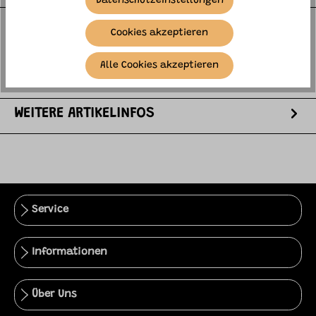
Datenschutzeinstellungen
Der Djeco Flieger „Fire Jet“ ist ein leichtes
Cookies akzeptieren
Segelflugzeug aus robustem Schaumstoff, das für jede
Menge Flugspaß im Freie…
mehr
Alle Cookies akzeptieren
HERSTELLER
WEITERE ARTIKELINFOS
Service
Informationen
Über Uns