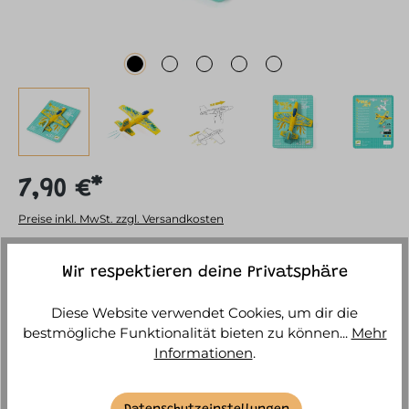
7,90 €*
Preise inkl. MwSt. zzgl. Versandkosten
Sofort versandfertig, Lieferzeit ca. 1-3 Werktage
Wir respektieren deine Privatsphäre
Diese Website verwendet Cookies, um dir die
IN DEN WARENKORB
bestmögliche Funktionalität bieten zu können...
Mehr
Informationen
.
BESCHREIBUNG