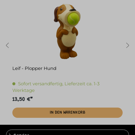
Leif - Plopper Hund
L
Sofort versandfertig, Lieferzeit ca. 1-3
Werktage
13,50 €*
2
IN DEN WARENKORB